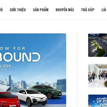
HỦ
GIỚI THIỆU
SẢN PHẨM
KHUYẾN MÃI
TRẢ GÓP
LÁI