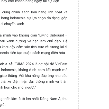
e này cho khách hàng ngay tại sự kiện.
p cùng chính sách bán hàng linh hoạt và
h hàng Indonesia sự lựa chọn đa dạng, góp
 di chuyển xanh.
a mình vào không gian “Living Unbound –
m màu xanh dương và bạc làm chủ đạo. Hệ
khơi dậy cảm xúc tích cực về tương lai di
onesia kiến tạo cuộc cách mạng điện hóa.
chia sẻ
: “GIIAS 2024 là cơ hội để VinFast
g Indonesia, khẳng định cam kết mạnh mẽ
 giao thông. Với khả năng đáp ứng nhu cầu
thái xe điện hiện đại, thông minh và thân
anh hơn cho mọi người.”
ng triển lãm ô tô lớn nhất Đông Nam Á, thu
iới.