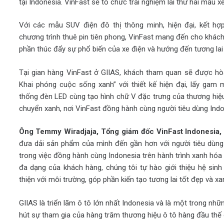
tại Indonesia. VinFast sẽ tổ chức trải nghiệm lái thử hai mẫu x
Với các mẫu SUV điện đô thị thông minh, hiện đại, kết hợ
chương trình thuê pin tiên phong, VinFast mang đến cho khác
phần thúc đẩy sự phổ biến của xe điện và hướng đến tương lai
Tại gian hàng VinFast ở GIIAS, khách tham quan sẽ được hò
Khai phóng cuộc sống xanh” với thiết kế hiện đại, lấy ga
thống đèn LED cùng tạo hình chữ V đặc trưng của thương hiệu 
chuyển xanh, nơi VinFast đồng hành cùng người tiêu dùng Ind
Ông Temmy Wiradjaja, Tổng giám đốc VinFast Indonesia, 
đưa dải sản phẩm của mình đến gần hơn với người tiêu dùn
trong việc đồng hành cùng Indonesia trên hành trình xanh hóa
đa dạng của khách hàng, chúng tôi tự hào giới thiệu hệ sinh 
thiện với môi trường, góp phần kiến tạo tương lai tốt đẹp và x
GIIAS là triển lãm ô tô lớn nhất Indonesia và là một trong nhữ
hút sự tham gia của hàng trăm thương hiệu ô tô hàng đầu thế g