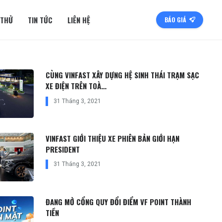
 THỬ
TIN TỨC
LIÊN HỆ
BÁO GIÁ
CÙNG VINFAST XÂY DỰNG HỆ SINH THÁI TRẠM SẠC
XE ĐIỆN TRÊN TOÀ…
31 Tháng 3, 2021
VINFAST GIỚI THIỆU XE PHIÊN BẢN GIỚI HẠN
PRESIDENT
31 Tháng 3, 2021
ĐANG MỞ CỔNG QUY ĐỔI ĐIỂM VF POINT THÀNH
TIỀN