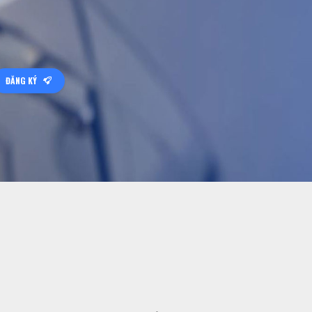
ĐĂNG KÝ
.