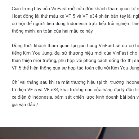
Gian trưng bày của VinFast mở cửa đón khách tham quan từ 
Hoạt động lái thử mẫu xe VF 5 và VF e34 phiên bản tay lái ng
cơ hội để người tiêu dùng Indonesia trực tiếp trải nghiệm th
thông minh, an toàn của hai mẫu xe này.
Đồng thời, khách tham quan tại gian hàng VinFast sẽ có cơ h
tiếng Kim You Jung, đại sứ thương hiệu mới của VinFast cho m
thân thiện môi trường, phù hợp với phong cách sống đô thị s
VF 5 thể hiện thông qua sự hợp tác toàn cầu với Kim You Jung
Chỉ vài tháng sau khi ra mắt thương hiệu tại thị trường Indo
tô điện VF 5 và VF e34, khai trương các cửa hàng đại lý đầu 
xe điện ở Indonesia, bám sát chiến lược kinh doanh bài bản 
gia vạn đảo./.