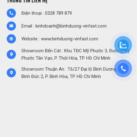
THÔNG TIN LIÊN HỆ
Điện thoại : 0328 789 879
Email : kinhdoanh@binhduong-vinfast.com
Website :
www.binhduong-vinfast.com
Showroom Bến Cát : Khu TĐC Mỹ Phước 3, Đường Mỹ
Phước Tân Vạn, P. Thới Hòa, TP. Hồ Chí Minh
Showroom Thuận An : T6/27 Đại lộ Bình Dương, KP.
Bình Đức 2, P. Bình Hòa, TP. Hồ Chí Minh
LIÊN KẾT NHANH
Khuyến mãi giảm giá
Lãi suất trả góp
Đăng ký lái thử