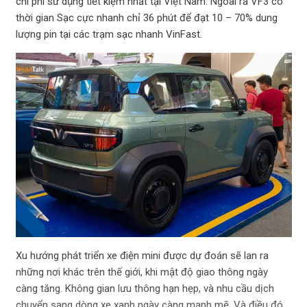
chi phí sử dụng tiết kiệm nhất tại Việt Nam. Ngoài ra VF3 có
thời gian Sạc cực nhanh chỉ 36 phút để đạt 10 – 70% dung
lượng pin tại các trạm sạc nhanh VinFast.
Xu hướng phát triển xe điện mini được dự đoán sẽ lan ra
những nơi khác trên thế giới, khi mật độ giao thông ngày
càng tăng. Không gian lưu thông hạn hẹp, và nhu cầu dịch
chuyển sang dòng xe xanh ngày càng mạnh mẽ. Và điều đó