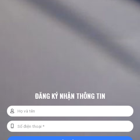
NGOẠI THẤT VINFAST VF3
Xe có chiều dài tổng thể khoảng 3.114 mm, với thiết kế 2 cửa
bên hông. 1 cửa cốp sau, không gian nội thất đủ cho 5 người
ngồi. Thân xe nhỏ gọn nhưng cao ráo, khoẻ khoắn nhờ được
trang bị bộ la-zăng có kích thước lên tới 16 inch, tạo khoảng
ĐĂNG KÝ NHẬN THÔNG TIN
sáng gầm xe lớn, giúp xe dễ dàng di chuyển trên nhiều điều
kiện địa hình. Ngoại thất nổi bật với các khối hình học mạnh
mẽ và những đường gân cứng cáp xuyên suốt từ trước ra
sau.