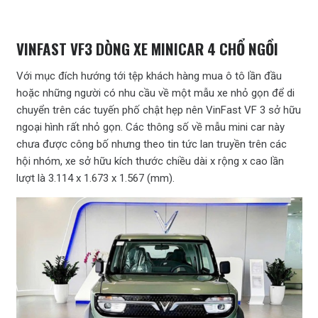
VINFAST VF3 DÒNG XE MINICAR 4 CHỔ NGỒI
Với mục đích hướng tới tệp khách hàng mua ô tô lần đầu
hoặc những người có nhu cầu về một mẫu xe nhỏ gọn để di
chuyển trên các tuyến phố chật hẹp nên VinFast VF 3 sở hữu
ngoại hình rất nhỏ gọn. Các thông số về mẫu mini car này
chưa được công bố nhưng theo tin tức lan truyền trên các
hội nhóm, xe sở hữu kích thước chiều dài x rộng x cao lần
lượt là 3.114 x 1.673 x 1.567 (mm).