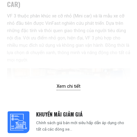
CAR)
VF 3 thuộc phân khúc xe cỡ nhỏ (Mini car) và là mẫu xe cỡ
nhỏ đầu tiên được VinFast nghiên cứu phát triển. Dựa trên
những đặc tính và thói quen giao thông của người tiêu dùng
nội địa. Với ưu điểm nhỏ gọn, hiện đại, VF 3 phù hợp cho
nhiều mục đích sử dụng và không gian vận hành. Đồng thời là
lựa chọn di chuyển xanh, thông minh và năng động cho tất cả
mọi người.
Xem chi tiết
KHUYẾN MÃI GIẢM GIÁ
Chính sách giá bán mới siêu hấp dẫn áp dụng cho
tất cả các dòng xe...