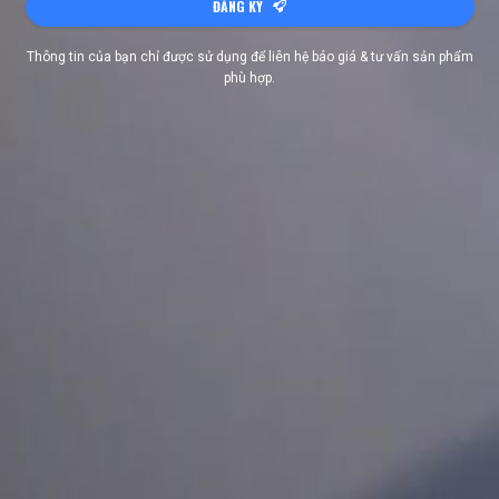
ĐĂNG KÝ
Thông tin của bạn chỉ được sử dụng để liên hệ báo giá & tư vấn sản phẩm
phù hợp.
Đặc biệt, cặp đèn pha và gương chiếu hậu vuông vức, logo
chữ V hình cánh chim cách điệu ở cản trước và sau xe là
những điểm nhấn tạo nên một ngôn ngữ thiết kế đồng nhất,
mang đến hiệu ứng thị giác năng động và ấn tượng cho thiết
kế tổng thể của xe. Hướng đến mục tiêu trở thành mẫu xe
dành cho mọi người, mọi nhà. VinFast VF 3 sẽ có nhiều lựa
chọn về màu sắc để người tiêu dùng lựa chọn.