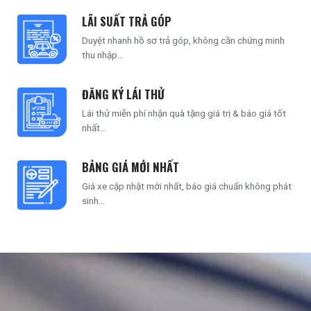
LÃI SUẤT TRẢ GÓP
Duyệt nhanh hồ sơ trả góp, không cần chứng minh
Một số thông số kỹ thuật ấn tượng của VF3:
thu nhập...
Thời gian sạc pin lên tới 70% trong chỉ 36 phút
ĐĂNG KÝ LÁI THỬ
Nội thất rộng rãi cho 4 người, màn hình cảm ứng 10
Lái thử miễn phí nhận quà tặng giá trị & báo giá tốt
inch
nhất...
Khoảng sáng gầm tới 191 mm, xe nhỏ gọn thuận lợi di
chuyển trong đô thị
BẢNG GIÁ MỚI NHẤT
Đa dạng lựa chọn 7 màu ngoại thất, phù hợp cá tính
Giá xe cập nhật mới nhất, báo giá chuẩn không phát
từng chủ nhân.
sinh...