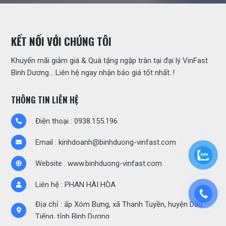
KẾT NỐI VỚI CHÚNG TÔI
Khuyến mãi giảm giá & Quà tặng ngập tràn tại đại lý VinFast
Bình Dương… Liên hệ ngay nhận báo giá tốt nhất..!
THÔNG TIN LIÊN HỆ
Điện thoại : 0938.155.196
Email : kinhdoanh@binhduong-vinfast.com
NGOẠI HÌNH VF3 NHƯ MỘT CHIẾC SUV THU NHỎ
Website :
www.binhduong-vinfast.com
VinFast VF3 có thiết kế góc cạnh, vuông vức tương tự như
các đàn anh SUV thậm chí là xe hạng sang như: Mercedes G-
Liên hệ :
PHAN HÀI HÒA
Class, Land Rover Defender , Toyota FJ Cruiser, Suzuki
Jimny… với ngoại hình như ảnh công bố cho thấy VinFast đã
Địa chỉ : ấp Xóm Bưng, xã Thanh Tuyền, huyện Dầu
dành tâm huyết không nhỏ cho mẫu xe này. Từng chi tiết góc
Tiếng, tỉnh Bình Dương
cạnh đều rất chau chuốt và dự kiến ngoại thất VF3 sẽ có